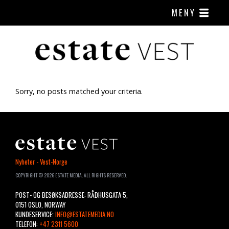
MENY
Sorry, no posts matched your criteria.
ESTATE
Nyheter - Vest-Norge
VEST
COPYRIGHT © 2026 ESTATE MEDIA. ALL RIGHTS RESERVED.
POST- OG BESØKSADRESSE: RÅDHUSGATA 5,
0151 OSLO, NORWAY
KUNDESERVICE:
INFO@ESTATEMEDIA.NO
TELEFON:
+47 2311 5600