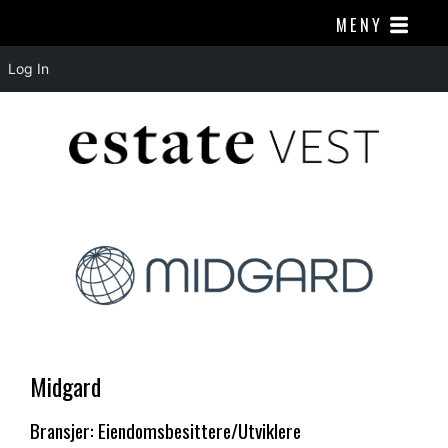
MENY
Log In
Midgard
Bransjer: Eiendomsbesittere/Utviklere