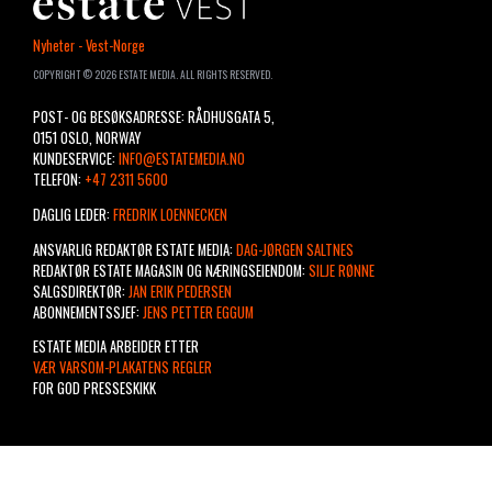
ESTATE
Nyheter - Vest-Norge
VEST
COPYRIGHT © 2026 ESTATE MEDIA. ALL RIGHTS RESERVED.
POST- OG BESØKSADRESSE: RÅDHUSGATA 5,
0151 OSLO, NORWAY
KUNDESERVICE:
INFO@ESTATEMEDIA.NO
TELEFON:
+47 2311 5600
DAGLIG LEDER:
FREDRIK LOENNECKEN
ANSVARLIG REDAKTØR ESTATE MEDIA:
DAG-JØRGEN SALTNES
REDAKTØR ESTATE MAGASIN OG NÆRINGSEIENDOM:
SILJE RØNNE
SALGSDIREKTØR:
JAN ERIK PEDERSEN
ABONNEMENTSSJEF:
JENS PETTER EGGUM
ESTATE MEDIA ARBEIDER ETTER
VÆR VARSOM-PLAKATENS REGLER
FOR GOD PRESSESKIKK