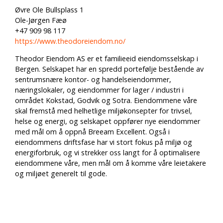
Øvre Ole Bullsplass 1
Ole-Jørgen Fæø
+47 909 98 117
https://www.theodoreiendom.no/
Theodor Eiendom AS er et familieeid eiendomsselskap i
Bergen. Selskapet har en spredd portefølje bestående av
sentrumsnære kontor- og handelseiendommer,
næringslokaler, og eiendommer for lager / industri i
området Kokstad, Godvik og Sotra. Eiendommene våre
skal fremstå med helhetlige miljøkonsepter for trivsel,
helse og energi, og selskapet oppfører nye eiendommer
med mål om å oppnå Breeam Excellent. Også i
eiendommens driftsfase har vi stort fokus på miljø og
energiforbruk, og vi strekker oss langt for å optimalisere
eiendommene våre, men mål om å komme våre leietakere
og miljøet generelt til gode.