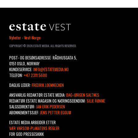
ESTATE
Nyheter - Vest-Norge
VEST
COPYRIGHT © 2026 ESTATE MEDIA. ALL RIGHTS RESERVED.
POST- OG BESØKSADRESSE: RÅDHUSGATA 5,
0151 OSLO, NORWAY
KUNDESERVICE:
INFO@ESTATEMEDIA.NO
TELEFON:
+47 2311 5600
DAGLIG LEDER:
FREDRIK LOENNECKEN
ANSVARLIG REDAKTØR ESTATE MEDIA:
DAG-JØRGEN SALTNES
REDAKTØR ESTATE MAGASIN OG NÆRINGSEIENDOM:
SILJE RØNNE
SALGSDIREKTØR:
JAN ERIK PEDERSEN
ABONNEMENTSSJEF:
JENS PETTER EGGUM
ESTATE MEDIA ARBEIDER ETTER
VÆR VARSOM-PLAKATENS REGLER
FOR GOD PRESSESKIKK