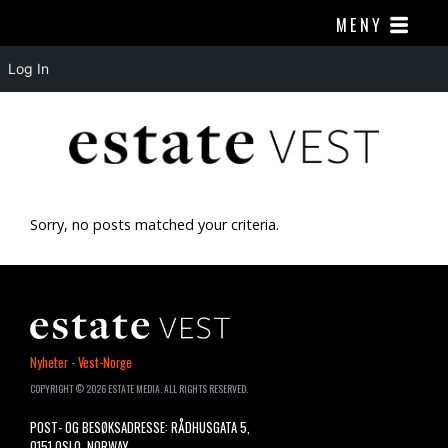
MENY
Log In
Sorry, no posts matched your criteria.
ESTATE
Nyheter - Vest-Norge
VEST
COPYRIGHT © 2026 ESTATE MEDIA. ALL RIGHTS RESERVED.
POST- OG BESØKSADRESSE: RÅDHUSGATA 5,
0151 OSLO, NORWAY