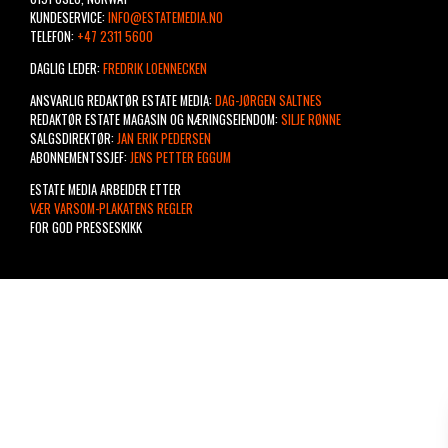
KUNDESERVICE:
INFO@ESTATEMEDIA.NO
TELEFON:
+47 2311 5600
DAGLIG LEDER:
FREDRIK LOENNECKEN
ANSVARLIG REDAKTØR ESTATE MEDIA:
DAG-JØRGEN SALTNES
REDAKTØR ESTATE MAGASIN OG NÆRINGSEIENDOM:
SILJE RØNNE
SALGSDIREKTØR:
JAN ERIK PEDERSEN
ABONNEMENTSSJEF:
JENS PETTER EGGUM
ESTATE MEDIA ARBEIDER ETTER
VÆR VARSOM-PLAKATENS REGLER
FOR GOD PRESSESKIKK