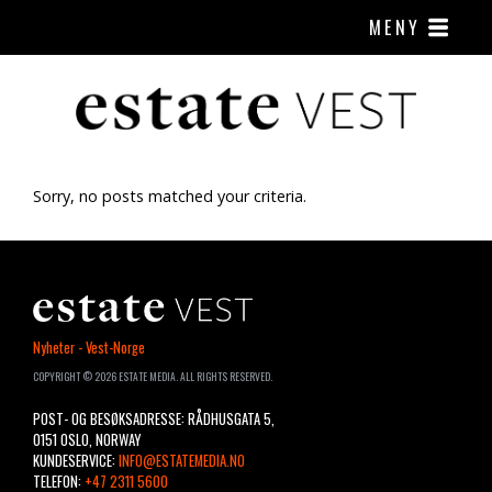
MENY
Sorry, no posts matched your criteria.
ESTATE
Nyheter - Vest-Norge
VEST
COPYRIGHT © 2026 ESTATE MEDIA. ALL RIGHTS RESERVED.
POST- OG BESØKSADRESSE: RÅDHUSGATA 5,
0151 OSLO, NORWAY
KUNDESERVICE:
INFO@ESTATEMEDIA.NO
TELEFON:
+47 2311 5600