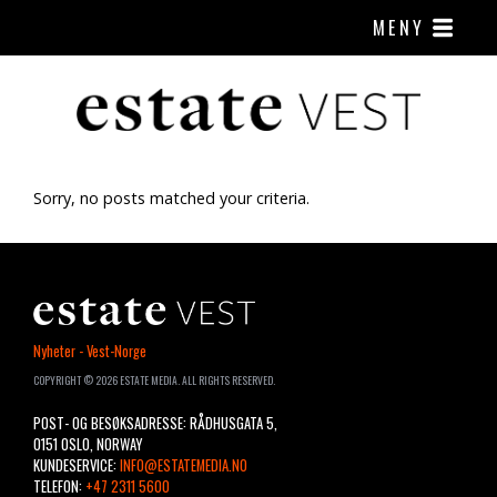
MENY
Sorry, no posts matched your criteria.
ESTATE
Nyheter - Vest-Norge
VEST
COPYRIGHT © 2026 ESTATE MEDIA. ALL RIGHTS RESERVED.
POST- OG BESØKSADRESSE: RÅDHUSGATA 5,
0151 OSLO, NORWAY
KUNDESERVICE:
INFO@ESTATEMEDIA.NO
TELEFON:
+47 2311 5600