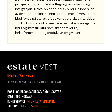
prosjektering, ombrukskartlegging, installasjon og
integrasjon. TEVAS AS er en del av Allier Gruppen, en
av de største tekniske entreprenørene på Vestlandet.
Med fokus på bærekraft og varig verdiskaping, jobber
TEVAS AS for å utvikle smartere tekniske løsninger for
bygg og infrastruktur som skaper trivelige,
helsefremmende og produktive omgivelser
ESTATE
Nyheter - Vest-Norge
VEST
COPYRIGHT © 2026 ESTATE MEDIA. ALL RIGHTS RESERVED.
POST- OG BESØKSADRESSE: RÅDHUSGATA 5,
0151 OSLO, NORWAY
KUNDESERVICE:
INFO@ESTATEMEDIA.NO
TELEFON:
+47 2311 5600